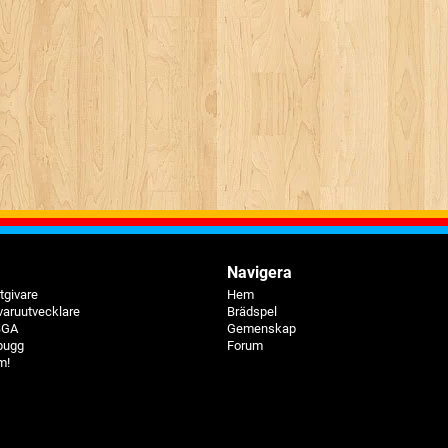
Navigera
tgivare
Hem
varuutvecklare
Brädspel
 BGA
Gemenskap
bugg
Forum
m!