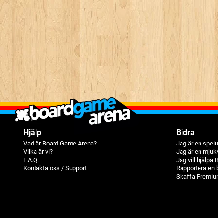
Hjälp
Bidra
Vad är Board Game Arena?
Jag är en spelu
Vilka är vi?
Jag är en mjuk
F.A.Q.
Jag vill hjälpa
Kontakta oss / Support
Rapportera en 
Skaffa Premiu