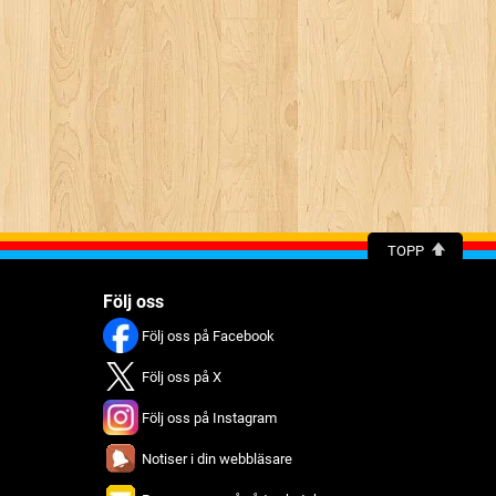
TOPP
Följ oss
Följ oss på Facebook
Följ oss på X
Följ oss på Instagram
Notiser i din webbläsare