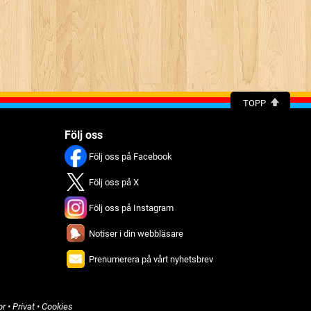
TOPP
Följ oss
Följ oss på Facebook
Följ oss på X
Följ oss på Instagram
Notiser i din webbläsare
Prenumerera på vårt nyhetsbrev
or
•
Privat
•
Cookies