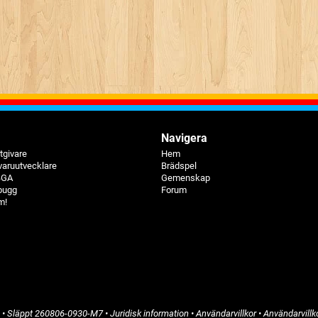
Navigera
tgivare
Hem
varuutvecklare
Brädspel
 BGA
Gemenskap
bugg
Forum
m!
a
• Släppt
260806-0930-M7
•
Juridisk information
•
Användarvillkor
•
Användarvillk