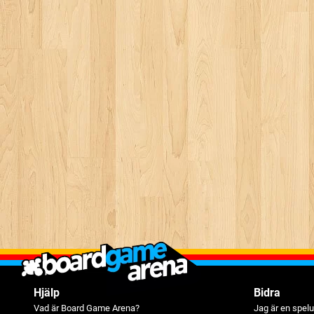
Hjälp
Bidra
Vad är Board Game Arena?
Jag är en spelu