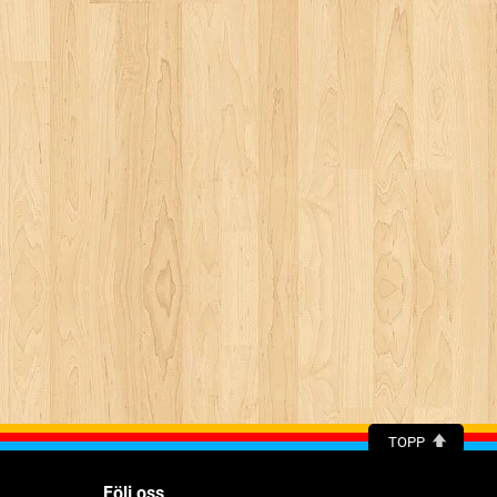
TOPP
Följ oss