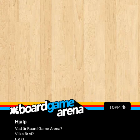
TOPP
Hjälp
Vad är Board Game Arena?
Vilka är vi?
F.A.Q.