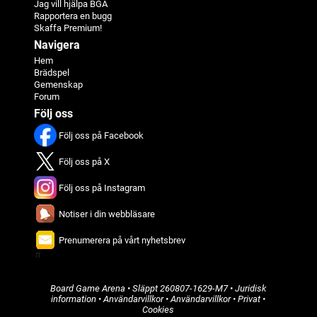
Jag vill hjälpa BGA
Rapportera en bugg
Skaffa Premium!
Navigera
Hem
Brädspel
Gemenskap
Forum
Följ oss
Följ oss på Facebook
Följ oss på X
Följ oss på Instagram
Notiser i din webbläsare
Prenumerera på vårt nyhetsbrev
π
Board Game Arena
• Släppt
260807-1629-M7
•
Juridisk
information
•
Användarvillkor
•
Användarvillkor
•
Privat
•
Cookies