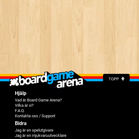
TOPP
Hjälp
Vad är Board Game Arena?
Vilka är vi?
F.A.Q.
Kontakta oss / Support
Bidra
Jag är en spelutgivare
Jag är en mjukvaruutvecklare