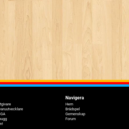
Navigera
tgivare
Hem
varuutvecklare
Brädspel
 BGA
Gemenskap
bugg
Forum
m!