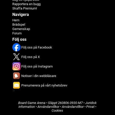
Rapportera en bugg
Skaffa Premium!
Navigera
Hem
Brädspel
Gemenskap
Forum
Följ oss
Följ oss på Facebook
Följ oss på X
Följ oss på Instagram
Notiser i din webbläsare
Prenumerera på vårt nyhetsbrev
π
Board Game Arena
• Släppt
260806-0930-M7
•
Juridisk
information
•
Användarvillkor
•
Användarvillkor
•
Privat
•
Cookies