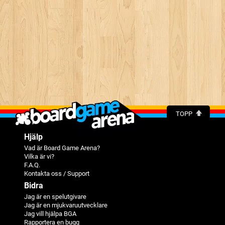
TOPP
Hjälp
Vad är Board Game Arena?
Vilka är vi?
F.A.Q.
Kontakta oss / Support
Bidra
Jag är en spelutgivare
Jag är en mjukvaruutvecklare
Jag vill hjälpa BGA
Rapportera en bugg