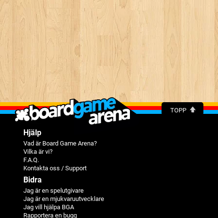
TOPP
Hjälp
Vad är Board Game Arena?
Vilka är vi?
F.A.Q.
Kontakta oss / Support
Bidra
Jag är en spelutgivare
Jag är en mjukvaruutvecklare
Jag vill hjälpa BGA
Rapportera en bugg