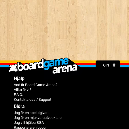
TOPP
Hjälp
Vad är Board Game Arena?
Vilka är vi?
F.A.Q.
Kontakta oss / Support
Bidra
Jag är en spelutgivare
Jag är en mjukvaruutvecklare
Jag vill hjälpa BGA
Rapportera en bugg