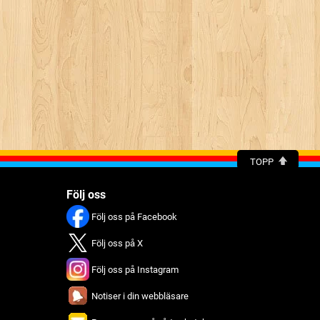
TOPP
Följ oss
Följ oss på Facebook
Följ oss på X
Följ oss på Instagram
Notiser i din webbläsare