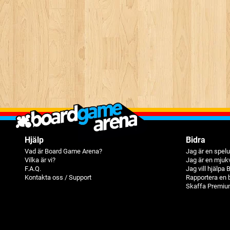
Hjälp
Bidra
Vad är Board Game Arena?
Jag är en spelu
Vilka är vi?
Jag är en mjuk
F.A.Q.
Jag vill hjälpa
Kontakta oss / Support
Rapportera en 
Skaffa Premiu