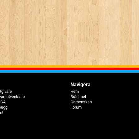
Navigera
tgivare
Hem
varuutvecklare
Brädspel
 BGA
Gemenskap
bugg
Forum
m!