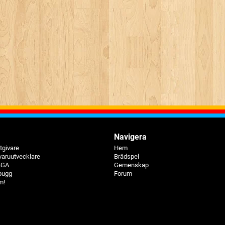
Navigera
tgivare
Hem
varuutvecklare
Brädspel
 BGA
Gemenskap
bugg
Forum
m!