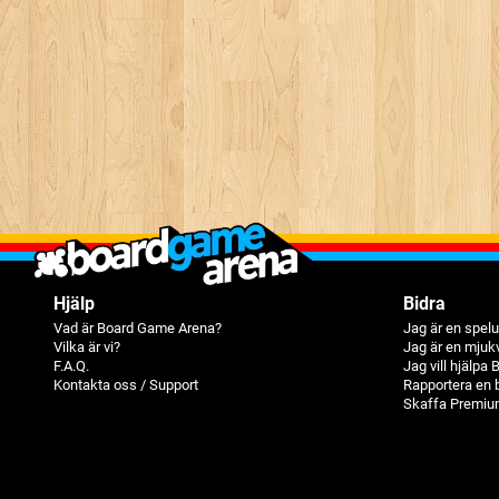
Hjälp
Bidra
Vad är Board Game Arena?
Jag är en spelu
Vilka är vi?
Jag är en mjuk
F.A.Q.
Jag vill hjälpa
Kontakta oss / Support
Rapportera en 
Skaffa Premiu