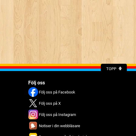
TOPP
Följ oss
Följ oss på Facebook
Följ oss på X
Följ oss på Instagram
Notiser i din webbläsare