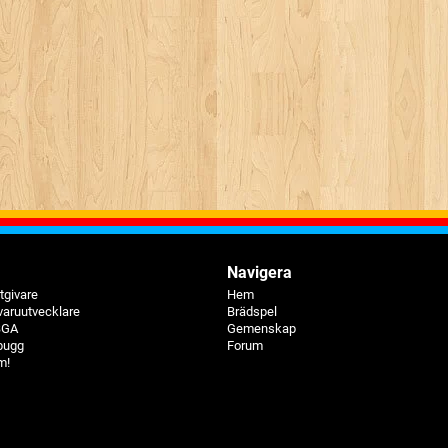
Navigera
tgivare
Hem
varuutvecklare
Brädspel
 BGA
Gemenskap
bugg
Forum
m!