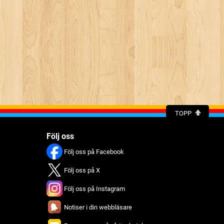
TOPP
Följ oss
Följ oss på Facebook
Följ oss på X
Följ oss på Instagram
Notiser i din webbläsare