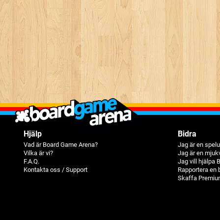
Hjälp
Bidra
Vad är Board Game Arena?
Jag är en spelu
Vilka är vi?
Jag är en mjuk
F.A.Q.
Jag vill hjälpa
Kontakta oss / Support
Rapportera en 
Skaffa Premiu